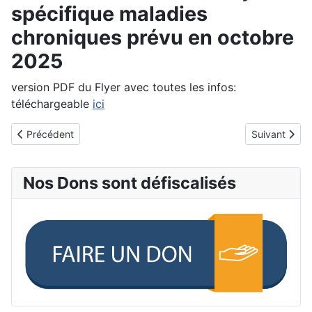
spécifique maladies
chroniques prévu en octobre
2025
version PDF du Flyer avec toutes les infos:
téléchargeable
ici
Article précédent : Actu 05/05/2025: Compte Rendu du Séjour 2
Article suiva
Précédent
Suivant
Nos Dons sont défiscalisés