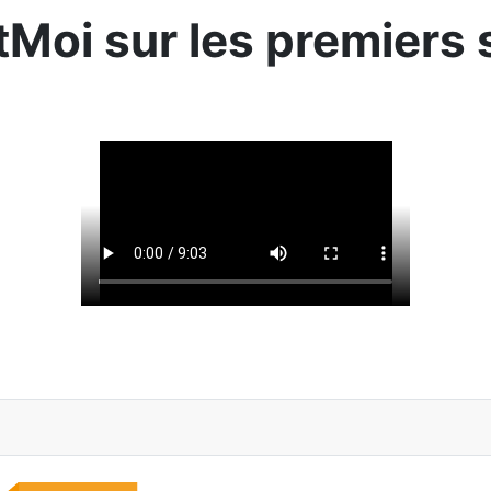
tMoi sur les premiers 
i le 10/10/2024