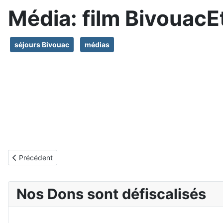
Média: film BivouacE
séjours Bivouac
médias
Article précédent : Média: France-3-alpes parle de BivouacEtMo
Précédent
Nos Dons sont défiscalisés