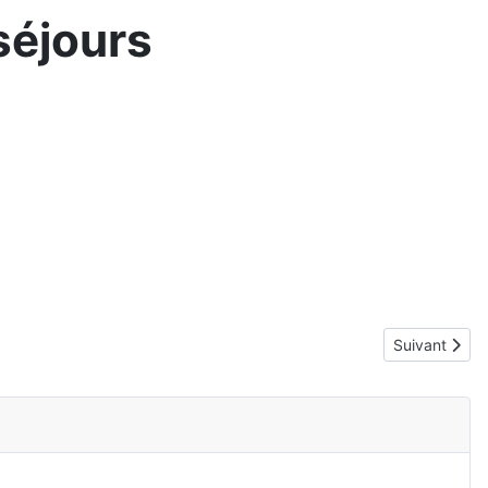
séjours
Article suiva
Suivant