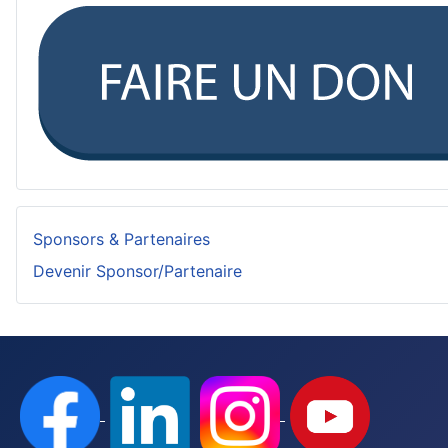
Sponsors & Partenaires
Devenir Sponsor/Partenaire