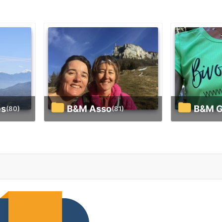
es
B&M Asso
B&M
(80)
(81)