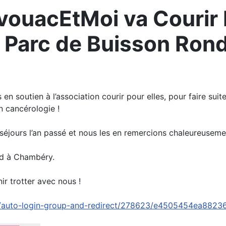
ouacEtMoi va Courir P
u Parc de Buisson Ron
en soutien à l’association courir pour elles, pour faire sui
n cancérologie !
 séjours l’an passé et nous les en remercions chaleureuseme
nd à Chambéry.
ir trotter avec nous !
4/auto-login-group-and-redirect/278623/e4505454ea8823