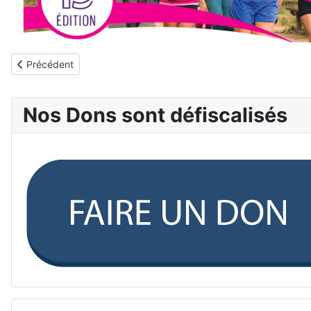
Article précédent : Actu 04/06/2024: BivouacEtMoi fait 5km pour
Précédent
Nos Dons sont défiscalisés