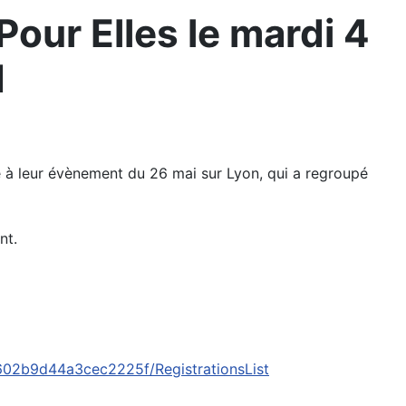
our Elles le mardi 4
d
te à leur évènement du 26 mai sur Lyon, qui a regroupé
nt.
602b9d44a3cec2225f/RegistrationsList