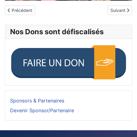
Article précédent : Actu 06/11/2025: l'association des commer
Article suiva
Précédent
Suivant
Nos Dons sont défiscalisés
Sponsors & Partenaires
Devenir Sponsor/Partenaire