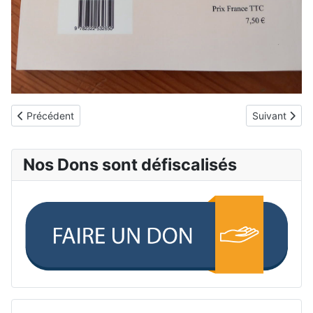
Article précédent : Chason écrite par Matthieu pour l'asso: Bivo
Article suiva
Précédent
Suivant
Nos Dons sont défiscalisés