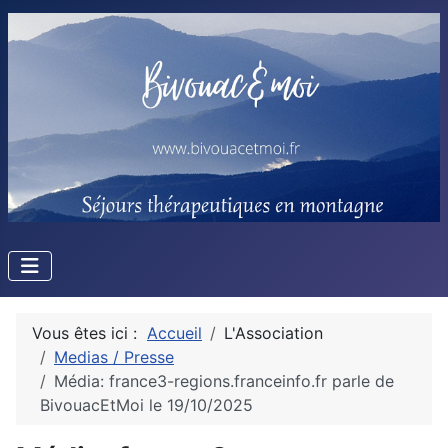
Vous êtes ici :
Accueil
L'Association
Medias / Presse
Média: france3-regions.franceinfo.fr parle de
BivouacEtMoi le 19/10/2025