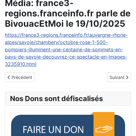
Média: france3-
regions.franceinfo.fr parle de
BivouacEtMoi le 19/10/2025
https://france3-regions.franceinfo.fr/auvergne-rhone-
alpes/savoie/chambery/octobre-rose-1-500-
pompiers-illuminent-une-centaine-de-sommets-en-
pays-de-savoie-decouvrez-ce-spectacle-en-images-
3235910.html
Article précédent : Média: Le Dauphiné parle de BivouacEtMoi le
Article suiva
Précédent
Suivant
Nos Dons sont défiscalisés