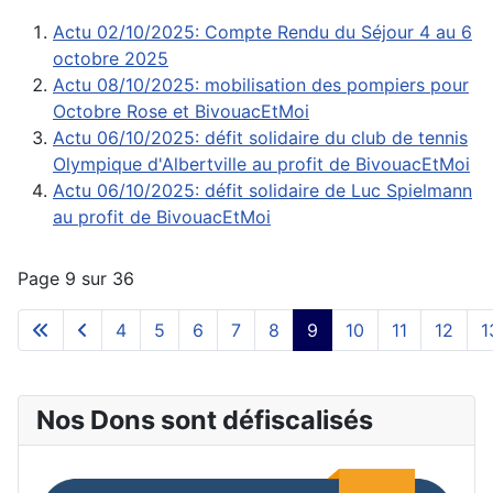
Actu 02/10/2025: Compte Rendu du Séjour 4 au 6
octobre 2025
Actu 08/10/2025: mobilisation des pompiers pour
Octobre Rose et BivouacEtMoi
Actu 06/10/2025: défit solidaire du club de tennis
Olympique d'Albertville au profit de BivouacEtMoi
Actu 06/10/2025: défit solidaire de Luc Spielmann
au profit de BivouacEtMoi
Page 9 sur 36
4
5
6
7
8
9
10
11
12
1
Nos Dons sont défiscalisés