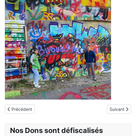
Article précédent : Le camion rêvé de BivouacEtMoi avec les 3 fil
Article suiva
Précédent
Suivant
Nos Dons sont défiscalisés