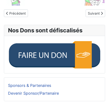
Article précédent : Coin citations
Article suiva
Précédent
Suivant
Nos Dons sont défiscalisés
Sponsors & Partenaires
Devenir Sponsor/Partenaire