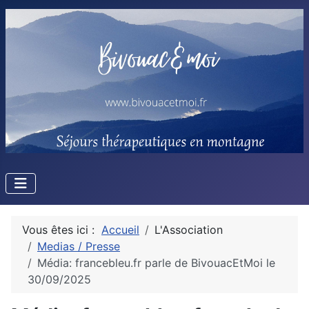
Vous êtes ici :
Accueil
L'Association
Medias / Presse
Média: francebleu.fr parle de BivouacEtMoi le
30/09/2025