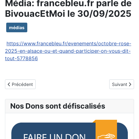
Média: francebleu.fr parle de
BivouacEtMoi le 30/09/2025
médias
https://www.francebleu.fr/evenements/octobre-rose-
2025-en-alsace-ou-et-quand-participer-on-vous-dit-
tout-5778856
Article précédent : Média: clubalpinaixlesbains.fr parle de Bivo
Article suiva
Précédent
Suivant
Nos Dons sont défiscalisés