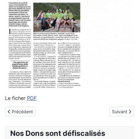
Le ficher
PDF
Article précédent : Média: francebleu.fr parle de BivouacEtMoi 
Article suiva
Précédent
Suivant
Nos Dons sont défiscalisés