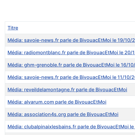
Titre
Média: savoie-news.fr parle de BivouacEtMoi le 19/10/
Média: radiomontblanc.fr parle de BivouacEtMoi le 20/
Média: ghm-grenoble.fr parle de BivouacEtMoi le 16/1
Média: savoie-news.fr parle de BivouacEtMoi le 11/10/
Média: reveildelamontagne.fr parle de BivouacEtMoi
Média: alvarum.com parle de BivouacEtMoi
Média: association4s.org parle de BivouacEtMoi
Média: clubalpinaixlesbains.fr parle de BivouacEtMoi l