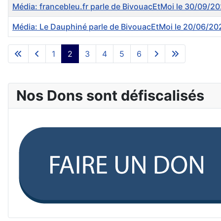
Média: francebleu.fr parle de BivouacEtMoi le 30/09/2
Média: Le Dauphiné parle de BivouacEtMoi le 20/06/20
Articles
1
2
3
4
5
6
Nos Dons sont défiscalisés